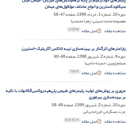
پلیمرهای خودترمیم بر پایه برهم‌کنش‌های میزبان-مهمان میان
سیکلودکسترین و انواع مختلف مولکول‌های مهمان
دوره 10، شماره 1، خرداد 1399، صفحه
47-58
معصومه محمدحسینی؛ زهرا محمدنیا
3.09 M
مشاهده مقاله
اصل مقاله
پارامترهای اثرگذار بر بهینه‌‌سازی تهیه لاتکس آکریلیک-استیرن
دوره 9، شماره 2، شهریور 1398، صفحه
48-60
مسلم ژوبین؛ حمیده حاجیها
784 K
مشاهده مقاله
اصل مقاله
مروری بر روش‌های تولید پلیمرهای طبیعی پلی‌هیدروکسی‌آلکانوات‌ با تکیه
بر بهینه‌سازی بهره‌وری
دوره 10، شماره 2، شهریور 1399، صفحه
48-58
عزت عسگرانی؛ فرزانه براتی
619.61 K
مشاهده مقاله
اصل مقاله