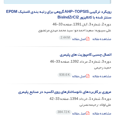
رویکرد ترکیبی AHP-TOPSIS گروهی برای رتبه بندی لاستیک EPDM
سنتز شده با کاتالیزور BisIndZrCl2
دوره 2، شماره 3، آبان 1391، صفحه
33-46
علی‌ سیبویه؛ سعید احمدجو؛ سید محمد مهدی مرتضوی
2.44 M
مشاهده مقاله
اصل مقاله
اتصال چسبی کامپوزیت های پلیمری
دوره 3، شماره 2، مرداد 1392، صفحه
33-46
حمید رحیمی
936.6 K
مشاهده مقاله
اصل مقاله
مروری برکاربردهای نانوساختارهای روی اکسید در صنایع پلیمری
دوره 5، شماره 1، خرداد 1394، صفحه
33-42
علی اولاد؛ رحیمه نصرتی
384.72 K
مشاهده مقاله
اصل مقاله