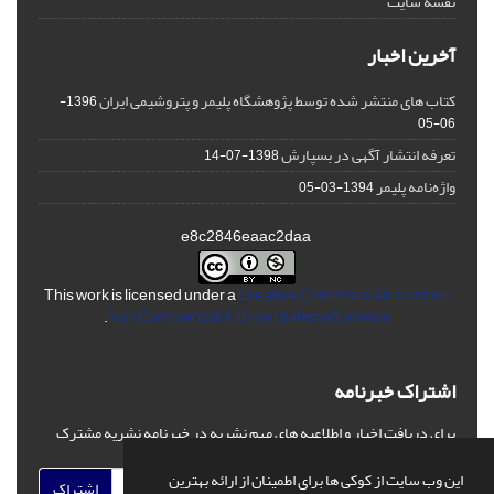
نقشه سایت
آخرین اخبار
کتاب های منتشر شده توسط پژوهشگاه پلیمر و پتروشیمی ایران
1396-
06-05
تعرفه انتشار آگهی در بسپارش
1398-07-14
واژه‌نامه پلیمر
1394-03-05
e8c2846eaac2daa
This work is licensed under a
Creative Commons Attribution-
.
NonCommercial 4.0 International License
اشتراک خبرنامه
برای دریافت اخبار و اطلاعیه های مهم نشریه در خبرنامه نشریه مشترک
شوید.
این وب سایت از کوکی ها برای اطمینان از ارائه بهترین
اشتراک