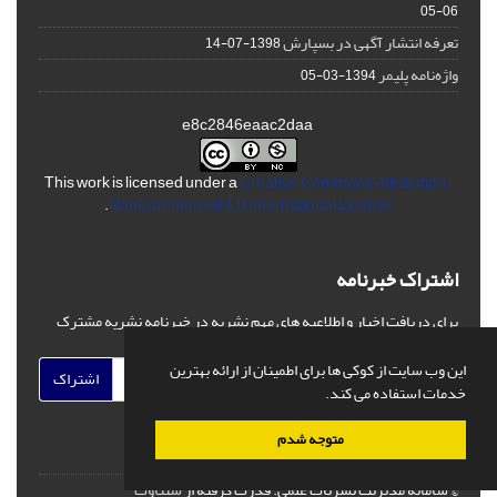
06-05
تعرفه انتشار آگهی در بسپارش
1398-07-14
واژه‌نامه پلیمر
1394-03-05
e8c2846eaac2daa
This work is licensed under a
Creative Commons Attribution-
.
NonCommercial 4.0 International License
اشتراک خبرنامه
برای دریافت اخبار و اطلاعیه های مهم نشریه در خبرنامه نشریه مشترک
شوید.
این وب سایت از کوکی ها برای اطمینان از ارائه بهترین
اشتراک
خدمات استفاده می کند.
متوجه شدم
© سامانه مدیریت نشریات علمی.
قدرت گرفته از
سیناوب