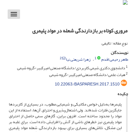
Toggle
vigation
مروری کوتاه بر بازدارندگی شعله در مواد پلیمری
نوع مقاله : تالیفی
نویسندگان
2
1
طاهر رحیمی اقدم
زهرا شریعتی نیا
1
دانشجوی دکتری شیمی کاربردی/دانشگاه صنعتی امیرکبیر-گروه شیمی
2
هیات علمی/دانشگاه صنعتی امیرکیبر-گروه شیمی
10.22063/BASPARESH.2017.1510
چکیده
پلیمرها به‌دلیل خواص مکانیکی و شیمیایی مطلوب، در بسیاری از کاربردها
جایگزین فلزات شده‌اند. ولی اشتعال‌پذیری و احتراق آن‌ها، استفاده از این
مواد را محدود ساخته است. افزون براین، گازهای سمی حاصل از احتراق
مواد پلیمری نیز خطرهای ناشی از آتش را افزایش داده است. برای غلبه بر
این مشکل، تلاش‌های بسیاری برای بهبود بازدارندگی شعله مواد پلیمری