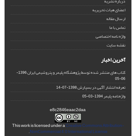
درباره نشریه
اعضای هیات تحریریه
ارسال مقاله
تماس با ما
واژه نامه اختصاصی
نقشه سایت
آخرین اخبار
کتاب های منتشر شده توسط پژوهشگاه پلیمر و پتروشیمی ایران
1396-
06-05
تعرفه انتشار آگهی در بسپارش
1398-07-14
واژه‌نامه پلیمر
1394-03-05
e8c2846eaac2daa
This work is licensed under a
Creative Commons Attribution-
.
NonCommercial 4.0 International License