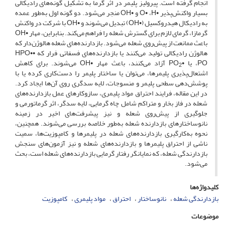
انجام گرفته است. پیرولیز پلیمر در اثر گرما به تشکیل گونه‌های رادیکالی
بسیار واکنش‌پذیر •O• ،H و •OH منجر می‌شود. دو گونه اول به‌طور عمده
به رادیکال هیدروکسیل (•OH) تبدیل می‌شوند و •OH با شرکت در واکنش
‌گرمازا، گرمای لازم برای گسترش شعله را فراهم می‌کند. بنابراین، مهار •OH
باعث ممانعت از پیش‌روی شعله می‌شود. بازدارنده‌های شعله هالوژن‌دار که
هالوژن رادیکالی تولید می‌کنند یا بازدارنده‌های فسفاتی فرار که •HPO•
،PO یا •PO
آزاد می‌کنند، باعث مهار •OH می‌شوند. برای کاهش
2
اشتعال‌پذیری پلیمرها، می‌توان یا ساختار پلیمر را دست‌کاری کرده یا با
پوشش‌دهی سطحی پلیمر و منسوجات، لایه سدگری روی آن‌ها ایجاد کرد.
در این مقاله، فرایند احتراق مواد پلیمری، سازوکار‌های عمل بازدارنده‌های
شعله در فاز بخار و متراکم شامل چاه گرمایی، لایه سدگر، اثر گرماتورمی و
جلوگیری از پیش‌روی شعله و نیز پیشرفت‌های اخیر در زمینه
نانوساختارهای بازدارنده شعله به‌طور خلاصه بررسی می‌شوند. همچنین،
نحوه به‌کارگیری بازدارنده‌های شعله در پلیمرها و کامپوزیت‌ها، سمیت
ناشی از احتراق پلیمرها و بازدارنده‌های شعله و نیز آزمون‌های سنجش
بازدارندگی شعله، که نمایانگر رفتار گرمایی بازدارنده‌های شعله است، بحث
می‌شود.
کلیدواژه‌ها
بازدارندگی شعله
نانوساختار
احتراق
مواد پلیمری
کامپوزیت
موضوعات