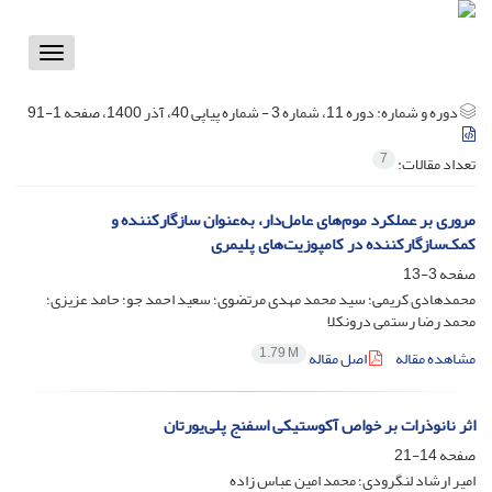
Toggle
vigation
دوره و شماره:
دوره 11، شماره 3 - شماره پیاپی 40، آذر 1400، صفحه 1-91
7
تعداد مقالات:
مروری بر عملکرد موم‌های عامل‌دار، به‌عنوان سازگارکننده و
کمک‌سازگارکننده در کامپوزیت‌های پلیمری
صفحه
3-13
محمدهادی کریمی؛ سید محمد مهدی مرتضوی؛ سعید احمد جو؛ حامد عزیزی؛
محمد رضا رستمی درونکلا
1.79 M
مشاهده مقاله
اصل مقاله
اثر نانوذرات بر خواص آکوستیکی اسفنج پلی‌یورتان
صفحه
14-21
امیر ارشاد لنگرودی؛ محمد امین عباس زاده