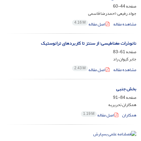
صفحه
44-60
جواد رفیعی؛ احمدرضا قاسمی
4.16 M
مشاهده مقاله
اصل مقاله
نانوذرات مغناطیسی: از سنتز تا کاربردهای ترانوستیک
صفحه
61-83
جابر کیوان راد
2.43 M
مشاهده مقاله
اصل مقاله
بخش جنبی
صفحه
84-91
همکاران تحریریه
1.19 M
همکاران
اصل مقاله