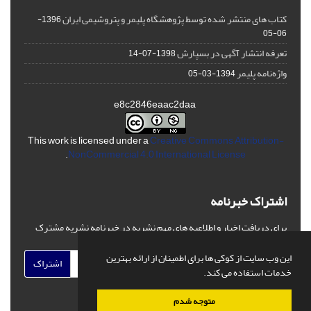
کتاب های منتشر شده توسط پژوهشگاه پلیمر و پتروشیمی ایران
1396-
06-05
تعرفه انتشار آگهی در بسپارش
1398-07-14
واژه‌نامه پلیمر
1394-03-05
e8c2846eaac2daa
This work is licensed under a
Creative Commons Attribution-
.
NonCommercial 4.0 International License
اشتراک خبرنامه
برای دریافت اخبار و اطلاعیه های مهم نشریه در خبرنامه نشریه مشترک
شوید.
این وب سایت از کوکی ها برای اطمینان از ارائه بهترین
اشتراک
خدمات استفاده می کند.
متوجه شدم