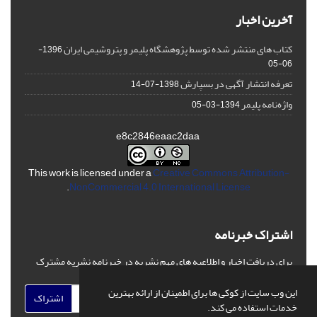
آخرین اخبار
کتاب های منتشر شده توسط پژوهشگاه پلیمر و پتروشیمی ایران
1396-
06-05
تعرفه انتشار آگهی در بسپارش
1398-07-14
واژه‌نامه پلیمر
1394-03-05
e8c2846eaac2daa
This work is licensed under a
Creative Commons Attribution-
.
NonCommercial 4.0 International License
اشتراک خبرنامه
برای دریافت اخبار و اطلاعیه های مهم نشریه در خبرنامه نشریه مشترک
شوید.
این وب سایت از کوکی ها برای اطمینان از ارائه بهترین
اشتراک
خدمات استفاده می کند.