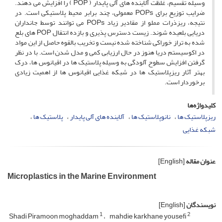
وسیله تقسیم، غلظت آلاینده های آلی پایدار ( POP ) را افزایش می دهند.
ضرایب توزیع برای POPs معمولی، چند برابر محیط پلاستیکی است. در
نتیجه، ریزذرات مملو از مقادیر زیاد POPs می توانند توسط جانداران
دریایی بلعیده شوند. زیست دسترس پذیری و بازده انتقال POP های بلع
شده به تراز خوراکی شناخته شده نیست و تخریب بالقوه حاصل از این مواد
در اکوسیستم دریا هنوز در حال ارزیابی کمی و مدل شدن است. با در نظر
گرفتن افزایش سطوح آلودگی به وسیله پلاستیک ها در اقیانوس ها، درک
بهتر آثار ریزپلاستیک ها در شبکه غذایی اقیانوس ها از اهمیت زیادی
برخوردار است.
کلیدواژه‌ها
ریزپلاستیک ها
نانوپلاستیک ها
آلاینده های آلی پایدار
پلاستیک ها
شبکه غذایی
عنوان مقاله
[English]
Microplastics in the Marine Environment
نویسندگان
[English]
1
2
Shadi Piramoon moghaddam
mahdie karkhane yousefi