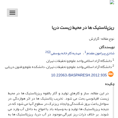
Toggle
vigation
ریزپلاستیک ها در محیط زیست دریا
نوع مقاله : گزارش
نویسندگان
2
1
شادی پیرامون مقدم
مهدیه کارخانه یوسفی
1
دانشگاه آزاد اسلامی واحد علوم و تحقیقات تهران
2
دانشگاه آزاد اسلامی واحد علوم و تحقیقات تهران، دانشکده علوم و فنون دریایی
10.22063/BASPARESH.2012.935
چکیده
در این مقاله، ساز و کارهای تولید و آثار بالقوه ریزپلاستیک ها در محیط
زیست اقیانوسی بحث می شود. تخریب پلاستیک ها در اثر هوازدگی در
سواحل باعث بروز شکنندگی و ایجاد ریزترک در سطوح آنها می شود که در
نتیجه ریزپلاستیک ها تولید و به وسیله باد یا امواج به داخل آب وارد می
شوند. بر خلاف ذرات ریز غیرآلی موجود در آب دریا، ریزپلاستیک ها به