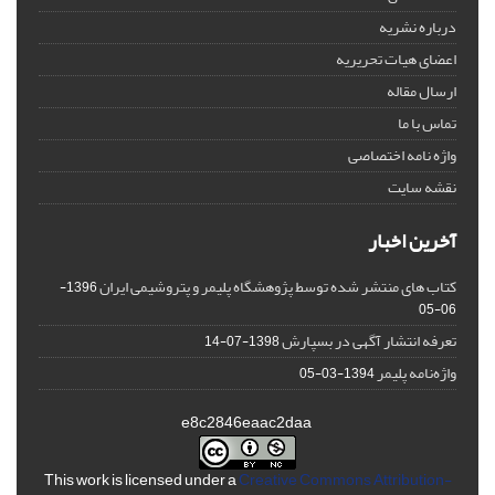
درباره نشریه
اعضای هیات تحریریه
ارسال مقاله
تماس با ما
واژه نامه اختصاصی
نقشه سایت
آخرین اخبار
کتاب های منتشر شده توسط پژوهشگاه پلیمر و پتروشیمی ایران
1396-
06-05
تعرفه انتشار آگهی در بسپارش
1398-07-14
واژه‌نامه پلیمر
1394-03-05
e8c2846eaac2daa
This work is licensed under a
Creative Commons Attribution-