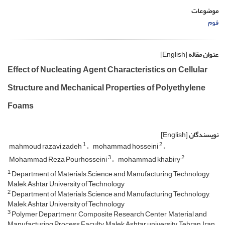
موضوعات
فوم
عنوان مقاله
[English]
Effect of Nucleating Agent Characteristics on Cellular
Structure and Mechanical Properties of Polyethylene
Foams
نویسندگان
[English]
1
2
mahmoud razavi zadeh
mohammad hosseini
3
2
Mohammad Reza Pourhosseini
mohammad khabiry
1
Department of Materials Science and Manufacturing Technology,
Malek Ashtar University of Technology
2
Department of Materials Science and Manufacturing Technology,
Malek Ashtar University of Technology
3
Polymer Departmenr, Composite Research Center, Material and
Manufacturing Process Faculty, Malek Ashtar university, Tehran, Iran