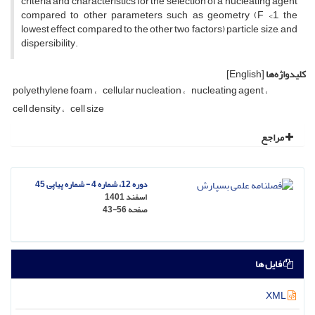
criteria and characteristics for the selection of a nucleating agent
compared to other parameters such as geometry (F <1, the
lowest effect compared to the other two factors) particle size, and
dispersibility.
کلیدواژه‌ها
[English]
polyethylene foam
cellular nucleation
nucleating agent
cell density
cell size
مراجع
دوره 12، شماره 4 - شماره پیاپی 45
اسفند 1401
صفحه
43-56
فایل ها
XML