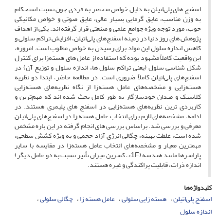
اسفنج‎ های پلی‌اتیلن به­ دلیل خواص منحصر به فردی چون نسبت استحکام
به وزن مناسب، عایق گرمایی بسیار عالی، عایق صوتی و خواص مکانیکی
خوب، مورد توجه ویژه جوامع علمی و صنعتی قرار گرفته ­اند. یکی از اهداف
پژوهش ­های روز دنیا در زمینه اسفنج‌های پلی‌اتیلن، افزایش تراکم سلولی و
کاهش اندازه سلول این مواد برای رسیدن به خواص مطلوب است. امروزه،
این واقعیت کاملاً مشهود بوده که استفاده از عامل­ های هسته‌زا برای کنترل
شکل ­شناسی سلول (یعنی تراکم سلول‎ ها، اندازه سلول و توزیع آن) در
اسفنج‌های پلی‌اتیلن کاملاً ضروری است. در مطالعه حاضر، ابتدا دو نظریه
هسته‌زایی و مشخصه‌های عامل هسته‌زا از نگاه نظریه‌های هسته‌زایی
کلاسیک و میدان خودسازگار به‎ طور کامل بحث شده ­اند که مهم‌ترین و
کاربردی­ ترین نظریه‌های هسته‌زایی در اسفنج ‎های پلیمری هستند. در
ادامه، مشخصه‌های لازم برای انتخاب عامل هسته‎ زا در اسفنج‌های پلی‌اتیلن
معرفی و بررسی شد. براساس بررسی‎ های انجام­ گرفته در این باره مشخص
شده است، غلظت بهینه، چگالی انرژی آزاد حجمی و به ­­ویژه کشش سطحی،
مهم‎ترین معیار و مشخصه‌های انتخاب عامل هسته‌زا در مقایسه با سایر
پارامترها مانند هندسه (1F<، کمترین میزان تأثیر نسبت به دو عامل دیگر)
اندازه ذرات، قابلیت پراکندگی و غیره هستند.
کلیدواژه‌ها
اسفنج‎ ‌پلی‌اتیلن
هسته ‎زایی سلولی
عامل هسته ‎زا
چگالی سلولی
اندازه سلول