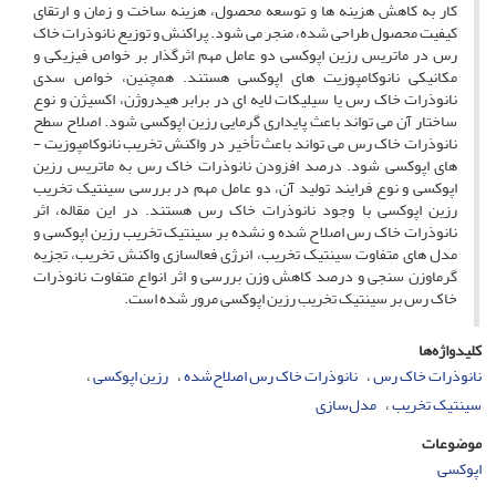
کار به کاهش هزینه­ ها و توسعه محصول، هزینه ساخت و زمان و ارتقای
کیفیت محصول طراحی­ شده، منجر می ­شود. پراکنش و توزیع نانوذرات خاک
رس در ماتریس رزین اپوکسی دو عامل مهم اثرگذار بر خواص فیزیکی و
مکانیکی نانوکامپوزیت ­های اپوکسی هستند. همچنین، خواص سدی
نانوذرات خاک رس یا سیلیکات لایه­ ای در برابر هیدروژن، اکسیژن و نوع
ساختار آن­ می ­تواند باعث پایداری گرمایی رزین اپوکسی شود. اصلاح سطح
نانوذرات خاک رس می ­تواند باعث تأخیر در واکنش تخریب نانوکامپوزیت ­
های اپوکسی شود. درصد افزودن نانوذرات خاک رس به ماتریس رزین
اپوکسی و نوع فرایند تولید آن، دو عامل مهم در بررسی سینتیک تخریب
رزین اپوکسی با وجود نانوذرات خاک رس هستند. در این مقاله، اثر
نانوذرات خاک رس اصلاح­ شده و نشده بر سینتیک تخریب رزین اپوکسی و
مدل­ های متفاوت سینتیک تخریب، انرژی فعال­سازی واکنش تخریب، تجزیه
گرماوزن­ سنجی و درصد کاهش وزن بررسی و اثر انواع متفاوت نانوذرات
خاک رس بر سینتیک تخریب رزین اپوکسی مرور شده است.
کلیدواژه‌ها
نانوذرات خاک رس
نانوذرات خاک رس اصلاح‌شده
رزین اپوکسی
سینتیک تخریب
مدل‌سازی
موضوعات
اپوکسی