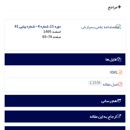
مراجع
دوره 11، شماره 4 - شماره پیاپی 41
اسفند 1400
صفحه
65-76
فایل ها
XML
1.15 M
اصل مقاله
هم رسانی
ارجاع به این مقاله