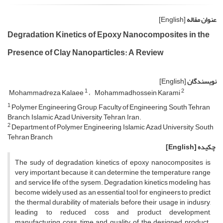
عنوان مقاله
[English]
Degradation Kinetics of Epoxy Nanocomposites in the
Presence of Clay Nanoparticles: A Review
نویسندگان
[English]
1
2
Mohammadreza Kalaee
Mohammadhossein Karami
1
Polymer Engineering Group, Faculty of Engineering, South Tehran
Branch, Islamic Azad University, Tehran, Iran.
2
Department of Polymer Engineering, Islamic Azad University, South
Tehran Branch
چکیده
[English]
The sudy of degradation kinetics of epoxy nanocomposites is
very important because it can determine the temperature range
and service life of the sysem. Degradation kinetics modeling has
become widely used as an essential tool for engineers to predict
the thermal durability of materials before their usage in indusry,
leading to reduced coss and product development,
manufacturing coss, time and quality of the designed product.