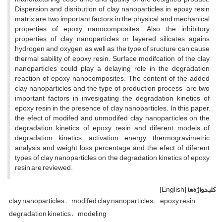
Dispersion and disribution of clay nanoparticles in epoxy resin
matrix are two important factors in the physical and mechanical
properties of epoxy nanocomposites. Also, the inhibitory
properties of clay nanoparticles or layered silicates agains
hydrogen and oxygen, as well as the type of sructure can cause
thermal sability of epoxy resin. Surface modifcation of the clay
nanoparticles could play a delaying role in the degradation
reaction of epoxy nanocomposites. The content of the added
clay nanoparticles and the type of production process are two
important factors in invesigating the degradation kinetics of
epoxy resin in the presence of clay nanoparticles. In this paper,
the efect of modifed and unmodifed clay nanoparticles on the
degradation kinetics of epoxy resin and diferent models of
degradation kinetics, activation energy, thermogravimetric
analysis and weight loss percentage and the efect of diferent
types of clay nanoparticles on the degradation kinetics of epoxy
resin are reviewed.
کلیدواژه‌ها
[English]
clay nanoparticles
modifed clay nanoparticles
epoxy resin
degradation kinetics
modeling