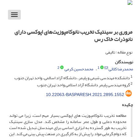
Toggle
vigation
مروری بر سینتیک تخریب نانوکامپوزیت‌های اپوکسی دارای
نانوذرات خاک رس
نوع مقاله : تالیفی
نویسندگان
2
1
محمدرضا کلائی
محمدحسین کرمی
1
دانشکده مهندسی شیمی و پلیمر، دانشگاه آزاد اسالمی، واحد تهران جنوب
2
گروه مهندسی پلیمر دانشگاه آزاد اسلامی واحد تهران جنوب
10.22063/BASPARESH.2021.2895.1552
چکیده
مطالعه تخریب نانوکامپوزیت ­های اپوکسی بسیار مهم است، زیرا می­ تواند
محدوده دمایی و طول عمر سامانه را مشخص کند. مدل­ سازی سینتیک
تخریب به­ طور گسترده به ابزاری اساسی برای مهندسان تبدیل شده است
که دوام گرمایی مواد را پیش از به­ کارگیری در صنعت پیش­ بینی می­ کند. این