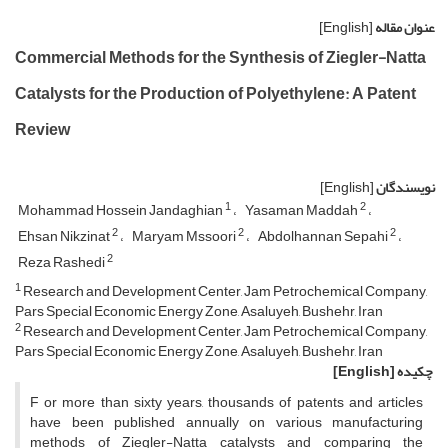
عنوان مقاله
[English]
Commercial Methods for the Synthesis of Ziegler-Natta
Catalysts for the Production of Polyethylene: A Patent
Review
نویسندگان
[English]
1
2
Mohammad Hossein Jandaghian
Yasaman Maddah
2
2
2
Ehsan Nikzinat
Maryam Mssoori
Abdolhannan Sepahi
2
Reza Rashedi
1
Research and Development Center, Jam Petrochemical Company,
Pars Special Economic Energy Zone, Asaluyeh, Bushehr, Iran
2
Research and Development Center, Jam Petrochemical Company,
Pars Special Economic Energy Zone, Asaluyeh, Bushehr, Iran
چکیده
[English]
F or more than sixty years, thousands of patents and articles
have been published annually on various manufacturing
methods of Ziegler-Natta catalysts and comparing the