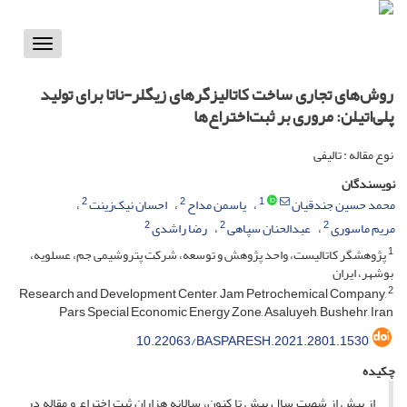
Toggle
vigation
روش‌های تجاری ‌ساخت کاتالیزگر‌های زیگلر-ناتا برای تولید
پلی‌اتیلن: مروری بر ثبت‌اختراع‌ها
نوع مقاله : تالیفی
نویسندگان
2
2
1
محمد حسین جندقیان
یاسمن مداح
احسان نیک‌زینت
2
2
2
مریم ماسوری
عبدالحنان سپاهی
رضا راشدی
1
پژوهشگر کاتالیست، واحد پژوهش و توسعه، شرکت پتروشیمی جم، عسلویه،
بوشهر، ایران
2
Research and Development Center, Jam Petrochemical Company,
Pars Special Economic Energy Zone, Asaluyeh, Bushehr, Iran
10.22063/BASPARESH.2021.2801.1530
چکیده
از بیش از شصت سال پیش تا کنون، سالانه هزاران ثبت­ اختراع و مقاله در