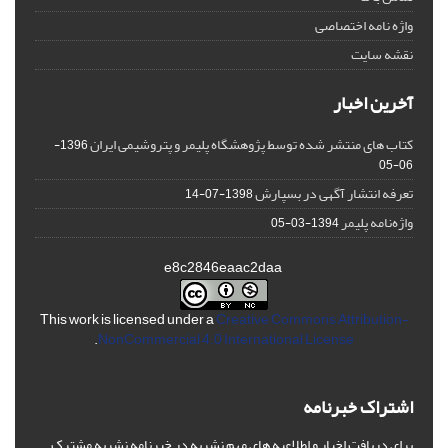
واژه نامه اختصاصی
نقشه سایت
آخرین اخبار
کتاب های منتشر شده توسط پژوهشگاه پلیمر و پتروشیمی ایران
1396-
06-05
تعرفه انتشار آگهی در بسپارش
1398-07-14
واژه‌نامه پلیمر
1394-03-05
e8c2846eaac2daa
This work is licensed under a
Creative Commons Attribution-
.
NonCommercial 4.0 International License
اشتراک خبرنامه
برای دریافت اخبار و اطلاعیه های مهم نشریه در خبرنامه نشریه مشترک