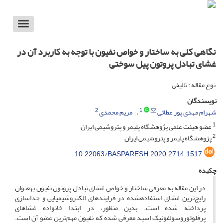
Toggle
vigation
نگاهی کلی به ساختار و خواص نفیون با توجه به کاربرد آن در
غشای تبادل پروتون پیل سوختی
نوع مقاله : تالیفی
نویسندگان
2
1
شهرام مهدی پور عطائی
مریم محمدی
1
عضو هیئت علمی پژوهشگاه پلیمر و پتروشیمی ایران
2
پژوهشگاه پلیمر و پتروشیمی ایران
10.22063/BASPARESH.2020.2714.1517
چکیده
در این مقاله به معرفی ساختار و خواص غشای تبادل پروتون نفیون به­عنوان
رایج‌ترین غشای استفاده­شده در فرایندهای الکتروشیمیایی و جداسازی
پرداخته شده است. بدین منظور، در ابتدا خانواده‌ غشاهای
پرفلوئوروسولفونیک اسید معرفی شده که نفیون مهم‌ترین عضو آن است.