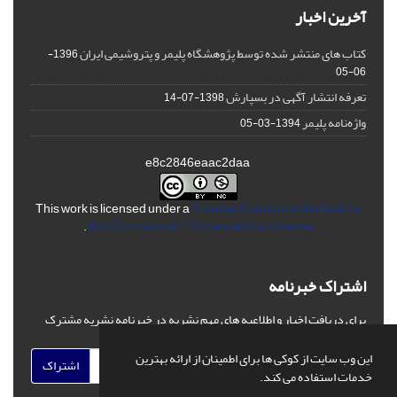
آخرین اخبار
کتاب های منتشر شده توسط پژوهشگاه پلیمر و پتروشیمی ایران
1396-
06-05
تعرفه انتشار آگهی در بسپارش
1398-07-14
واژه‌نامه پلیمر
1394-03-05
e8c2846eaac2daa
This work is licensed under a
Creative Commons Attribution-
.
NonCommercial 4.0 International License
اشتراک خبرنامه
برای دریافت اخبار و اطلاعیه های مهم نشریه در خبرنامه نشریه مشترک
شوید.
این وب سایت از کوکی ها برای اطمینان از ارائه بهترین
اشتراک
خدمات استفاده می کند.