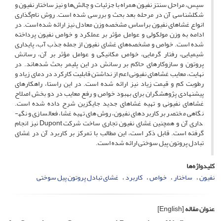
سپس، مراحل سنتز نفیون همراه با جزئیات و چالش‌ها و نیز ساختار نفیون و
شکل­شناسی آن در مرحله‌ بعد بحث و بررسی شده است. روش نام‌گذاری
انواع غشاهای نفیون براساس مشخصه وزن معادل نیز ارائه شده است. در
ادامه به وزن مولکولی و عوامل مؤثر بر عملکرد و خواص نفیون پرداخته
شده است. خواص و مشخصه‌های غشای نفیون از جمله جذب آب، پایداری
شیمیایی، رفتار گرمایی، خواص مکانیکی و عوامل مؤثر بر آن، رسانش
پروتون و سازوکارهای حاکم بر رسانش در این پلیمر بحث شده­اند. در
نهایت، معایب غشاهای نفیونی اعم از نداشتن قابلیت کارکرد در دمای زیاد و
رطوبت کم و قیمت زیاد نیز ارائه شده است. در این راستا، راهکارهای
پیشنهادی پژوهشگران برای بهبود خواص و رفع معایب در دو بخش اصلاح
غشاهای نفیونی و تهیه‌ غشاهای جدید جایگزین شرح داده شده است.
نگاهی مختصر بر کاربردهای نفیون، روش‌های تهیه‌ غشا، فعال­سازی و نگه­
داری آن و همچنین غشای نفیون تجاری ساخت شرکت Dupont نیز انجام
گرفته است. قابل ذکر است، این مطالب با تمرکز بر کاربرد آن در غشای
تبادل پروتون پیل سوختی ارائه ­شده است.
کلیدواژه‌ها
نفیون
ساختار
خواص
کاربرد
غشای تبادل پروتون پیل سوختی
عنوان مقاله
[English]