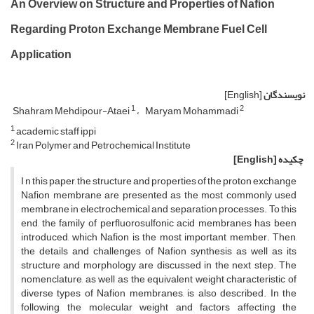
An Overview on Structure and Properties of Nafion
Regarding Proton Exchange Membrane Fuel Cell
Application
نویسندگان
[English]
1
2
Shahram Mehdipour-Ataei
Maryam Mohammadi
1
academic staff ippi
2
Iran Polymer and Petrochemical Institute
چکیده
[English]
I n this paper, the structure and properties of the proton exchange
Nafion membrane are presented as the most commonly used
membrane in electrochemical and separation processes. To this
end, the family of perfluorosulfonic acid membranes has been
introduced, which Nafion is the most important member. Then,
the details and challenges of Nafion synthesis as well as its
structure and morphology are discussed in the next step. The
nomenclature, as well as the equivalent weight characteristic of
diverse types of Nafion membranes, is also described. In the
following, the molecular weight and factors affecting the