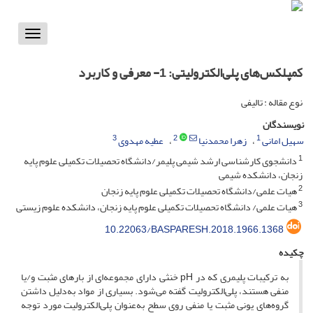
Toggle
vigation
کمپلکس‌های پلی‌الکترولیتی: 1- معرفی و کاربرد
نوع مقاله : تالیفی
نویسندگان
3
2
1
سهیل امانی
زهرا محمدنیا
عطیه مهدوی
1
دانشجوی کارشناسی ارشد شیمی پلیمر/دانشگاه تحصیلات تکمیلی علوم پایه
زنجان، دانشکده شیمی
2
هیات علمی/دانشگاه تحصیلات تکمیلی علوم پایه زنجان
3
هیات علمی/ دانشگاه تحصیلات تکمیلی علوم پایه زنجان، دانشکده علوم زیستی
10.22063/BASPARESH.2018.1966.1368
چکیده
به ترکیبات پلیمری که در pH خنثی دارای مجموعه‌ای از بارهای مثبت و/یا
منفی هستند، پلی‌الکترولیت گفته می‌شود. بسیاری از مواد به‌دلیل داشتن
گروه‌های یونی مثبت یا منفی روی سطح به‌عنوان پلی‌الکترولیت مورد توجه