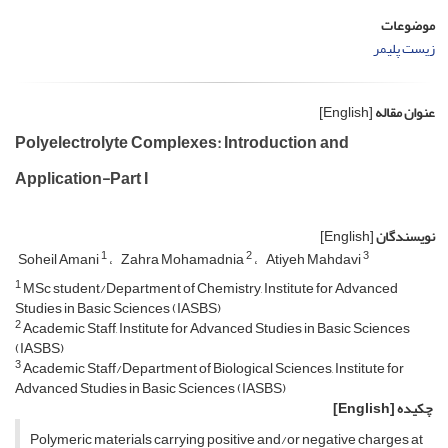
موضوعات
زیست پلیمر
عنوان مقاله
[English]
Polyelectrolyte Complexes: Introduction and
Application-Part I
نویسندگان
[English]
1
2
3
Soheil Amani
Zahra Mohamadnia
Atiyeh Mahdavi
1
MSc student/Department of Chemistry, Institute for Advanced
Studies in Basic Sciences (IASBS)
2
Academic Staff, Institute for Advanced Studies in Basic Sciences
(IASBS)
3
Academic Staff/Department of Biological Sciences, Institute for
Advanced Studies in Basic Sciences (IASBS)
چکیده
[English]
Polymeric materials carrying positive and/or negative charges at