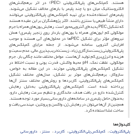
هستند. کمپلکس‌های پلی‌الکترولیتی (PEC) در اثر برهم‌کنش‌های
الکتروستاتیک میان دو یا چند پلیمر با بارهای مخالف تشکیل می‌شوند.
پلیمرهای استفاده‌شده برای تهیه کمپلکس‌های پلی‌الکترولیتی می‌توانند
دارای منشأ طبیعی یا سنتزی باشند. اکثر پژوهشگران بر این عقیده هستند
که تشکیل PEC پدیده‌ای آنتروپی‌محور است. رهایش یون‌های همراه با جرم
مولکولی کم (یون‌های همراه با یون‌های باردار روی زنجیر پلیمری) همان
نیروهای مؤثر برای تشکیل PECها در محلول‌های آبی هستند و موجب
افزایش آنتروپی سامانه می‌شوند. از جمله مزایای کمپلکس‌های
پلی‌الکترولیتی زیست‌سازگاری زیاد، زیست‌تخریب‌پذیری عالی، عدم سمیت و
هزینه و انرژی‌بری کم تولید آن‌هاست. عوامل مختلف مانند چگالی بار، جرم
مولکولی، غلظت نمک، pH محیط واکنش، قدرت یونی و نسبت اختلاط در
تشکیل کمپلکس‌های پلی‌الکترولیتی موثرند. در این مقاله به خواص،
سازوکار، برهم‌کنش‌های موثر بر تشکیل، مدل‌های مختلف تشکیل
کمپلکس‌های پلی‌الکترولیتی، کاربردها و روش‌های مختلف سنتز آن‌ها
پرداخته شده است. کمپلکس‌های پلی‌الکترولیتی به‌دلیل رهایش
کنترل‌شده دارو در بافت هدف، ماندگاری و تنظیم سرعت رهایش دارو،
به‌عنوان حامل پلیمری در سامانه‌های دارورسانی بسیار مورد توجه هستند.
همچنین از آن‌ها می‌توان در رهایش ژن، واکسن و پروتئین، مهندسی بافت و
ساخت غشا استفاده کرد.
کلیدواژه‌ها
پلی‌الکترولیت
کمپلکس پلی الکترولیتی
کاربرد
سنتز
دارورسانی