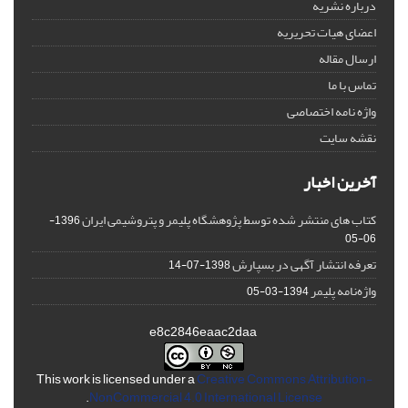
درباره نشریه
اعضای هیات تحریریه
ارسال مقاله
تماس با ما
واژه نامه اختصاصی
نقشه سایت
آخرین اخبار
کتاب های منتشر شده توسط پژوهشگاه پلیمر و پتروشیمی ایران
1396-
06-05
تعرفه انتشار آگهی در بسپارش
1398-07-14
واژه‌نامه پلیمر
1394-03-05
e8c2846eaac2daa
This work is licensed under a
Creative Commons Attribution-
.
NonCommercial 4.0 International License