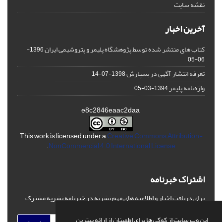
نقشه سایت
آخرین اخبار
کتاب های منتشر شده توسط پژوهشگاه پلیمر و پتروشیمی ایران
1396-
06-05
تعرفه انتشار آگهی در بسپارش
1398-07-14
واژه‌نامه پلیمر
1394-03-05
e8c2846eaac2daa
This work is licensed under a
Creative Commons Attribution-
.
NonCommercial 4.0 International License
اشتراک خبرنامه
برای دریافت اخبار و اطلاعیه های مهم نشریه در خبرنامه نشریه مشترک
شوید.
این وب سایت از کوکی ها برای اطمینان از ارائه بهترین