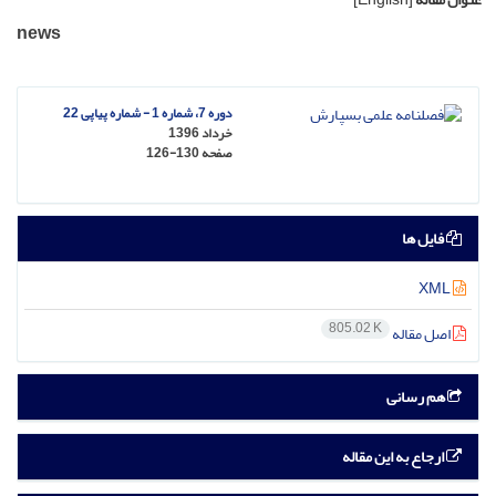
news
دوره 7، شماره 1 - شماره پیاپی 22
خرداد 1396
صفحه
126-130
فایل ها
XML
805.02 K
اصل مقاله
هم رسانی
ارجاع به این مقاله