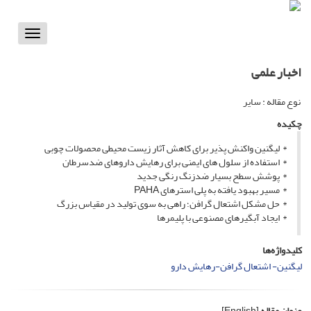
Toggle
vigation
اخبار علمی
نوع مقاله : سایر
چکیده
* لیگنین واکنش پذیر برای کاهش آثار زیست محیطی محصولات چوبی
* استفاده از سلول های ایمنی برای رهایش داروهای ضدسرطان
* پوشش سطح بسیار ضدزنگ رنگی جدید
* مسیر بهبود یافته به پلی استرهای PAHA
* حل مشکل اشتعال گرافن؛ راهی به سوی تولید در مقیاس بزرگ
* ایجاد آبگیرهای مصنوعی با پلیمرها
کلیدواژه‌ها
لیگنین- اشتعال گرافن-رهایش دارو
عنوان مقاله
[English]