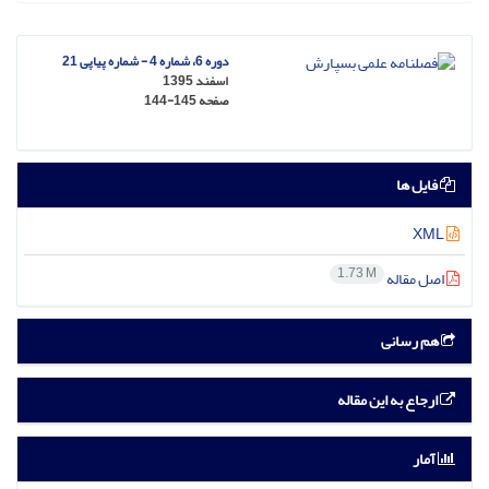
دوره 6، شماره 4 - شماره پیاپی 21
اسفند 1395
صفحه
144-145
فایل ها
XML
1.73 M
اصل مقاله
هم رسانی
ارجاع به این مقاله
آمار