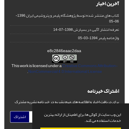
آخرین اخبار
کتاب های منتشر شده توسط پژوهشگاه پلیمر و پتروشیمی ایران
1396-
06-05
تعرفه انتشار آگهی در بسپارش
1398-07-14
واژه‌نامه پلیمر
1394-03-05
e8c2846eaac2daa
This work is licensed under a
Creative Commons Attribution-
.
NonCommercial 4.0 International License
اشتراک خبرنامه
برای دریافت اخبار و اطلاعیه های مهم نشریه در خبرنامه نشریه مشترک
شوید.
این وب سایت از کوکی ها برای اطمینان از ارائه بهترین
اشتراک
خدمات استفاده می کند.