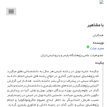
Toggle
vigation
با مشاهیر
همکاران
نویسنده
مجید غیاث
عضو هیئت علمی پژوهشگاه پلیمر و پتروشیمی ایران
چکیده
چکیده: جایزه نوبل در رشته شیمی هر سال به دانشمندانی تعلق میگیرد
که پژوهشهای مهم و تاثیر گذاری در انواع رشته های شیمی انجام داده به
نحویکه سهمی در پیشرفت زندگی بشر داشته باشند. هدف از این گزارش
آشنایی پژوهشگران رشته های مختلف پلیمری با دانشمندان برجسته و تاثیر
گذار در علوم پلیمری بویژه برندگان جوایز نوبل و نقش آنها در پیدایش و
تکوین دانش پلیمری میباشد. نخستین جایزه نوبل در شیمی در زمینه پلیمر
نصیب هرمان اشتادینگر به خاطر ابداع مفهوم ماکرومولکولها و انجام
پژوهشهای بنیانی و تاثیر گذار در زمینه دانش و فناوری پلیمری گردید.