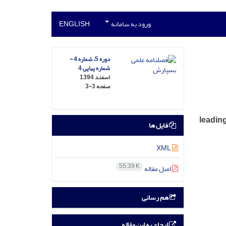
ورود به سامانه
ENGLISH
دوره 5، شماره 4 -
شماره پیاپی 4
اسفند 1394
صفحه
3-3
leading
فایل ها
XML
55.39 K
اصل مقاله
هم رسانی
ارجاع به این مقاله