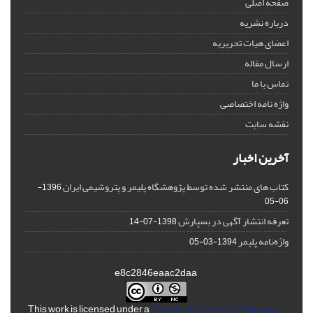
صفحه اصلی
درباره نشریه
اعضای هیات تحریریه
ارسال مقاله
تماس با ما
واژه نامه اختصاصی
نقشه سایت
آخرین اخبار
کتاب های منتشر شده توسط پژوهشگاه پلیمر و پتروشیمی ایران
1396-
06-05
تعرفه انتشار آگهی در بسپارش
1398-07-14
واژه‌نامه پلیمر
1394-03-05
e8c2846eaac2daa
This work is licensed under a
Creative Commons Attribution-