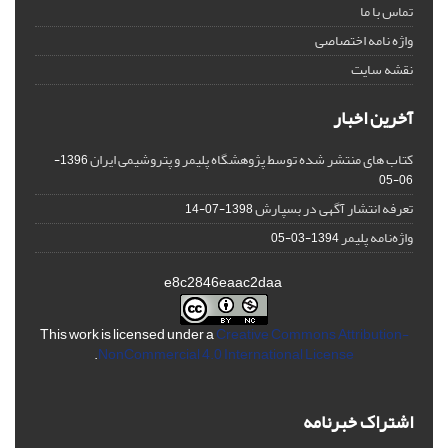
تماس با ما
واژه نامه اختصاصی
نقشه سایت
آخرین اخبار
کتاب های منتشر شده توسط پژوهشگاه پلیمر و پتروشیمی ایران
1396-
06-05
تعرفه انتشار آگهی در بسپارش
1398-07-14
واژه‌نامه پلیمر
1394-03-05
e8c2846eaac2daa
This work is licensed under a
Creative Commons Attribution-
.
NonCommercial 4.0 International License
اشتراک خبرنامه