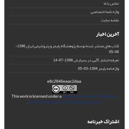
تماس با ما
واژه نامه اختصاصی
نقشه سایت
آخرین اخبار
کتاب های منتشر شده توسط پژوهشگاه پلیمر و پتروشیمی ایران
1396-
06-05
تعرفه انتشار آگهی در بسپارش
1398-07-14
واژه‌نامه پلیمر
1394-03-05
e8c2846eaac2daa
This work is licensed under a
Creative Commons Attribution-
.
NonCommercial 4.0 International License
اشتراک خبرنامه