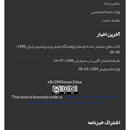
تماس با ما
واژه نامه اختصاصی
نقشه سایت
آخرین اخبار
کتاب های منتشر شده توسط پژوهشگاه پلیمر و پتروشیمی ایران
1396-
06-05
تعرفه انتشار آگهی در بسپارش
1398-07-14
واژه‌نامه پلیمر
1394-03-05
e8c2846eaac2daa
This work is licensed under a
Creative Commons Attribution-
.
NonCommercial 4.0 International License
اشتراک خبرنامه