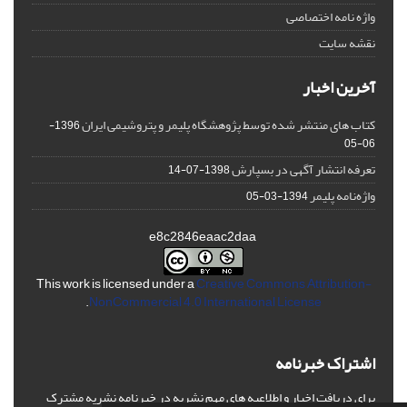
واژه نامه اختصاصی
نقشه سایت
آخرین اخبار
کتاب های منتشر شده توسط پژوهشگاه پلیمر و پتروشیمی ایران
1396-
06-05
تعرفه انتشار آگهی در بسپارش
1398-07-14
واژه‌نامه پلیمر
1394-03-05
e8c2846eaac2daa
This work is licensed under a
Creative Commons Attribution-
.
NonCommercial 4.0 International License
اشتراک خبرنامه
برای دریافت اخبار و اطلاعیه های مهم نشریه در خبرنامه نشریه مشترک