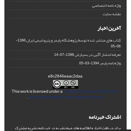
واژه نامه اختصاصی
نقشه سایت
آخرین اخبار
کتاب های منتشر شده توسط پژوهشگاه پلیمر و پتروشیمی ایران
1396-
06-05
تعرفه انتشار آگهی در بسپارش
1398-07-14
واژه‌نامه پلیمر
1394-03-05
e8c2846eaac2daa
This work is licensed under a
Creative Commons Attribution-
.
NonCommercial 4.0 International License
اشتراک خبرنامه
برای دریافت اخبار و اطلاعیه های مهم نشریه در خبرنامه نشریه مشترک