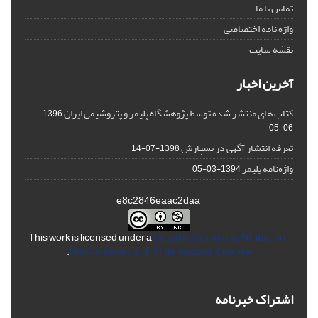
تماس با ما
واژه نامه اختصاصی
نقشه سایت
آخرین اخبار
کتاب های منتشر شده توسط پژوهشگاه پلیمر و پتروشیمی ایران
1396-
06-05
تعرفه انتشار آگهی در بسپارش
1398-07-14
واژه‌نامه پلیمر
1394-03-05
e8c2846eaac2daa
This work is licensed under a
Creative Commons Attribution-
.
NonCommercial 4.0 International License
اشتراک خبرنامه