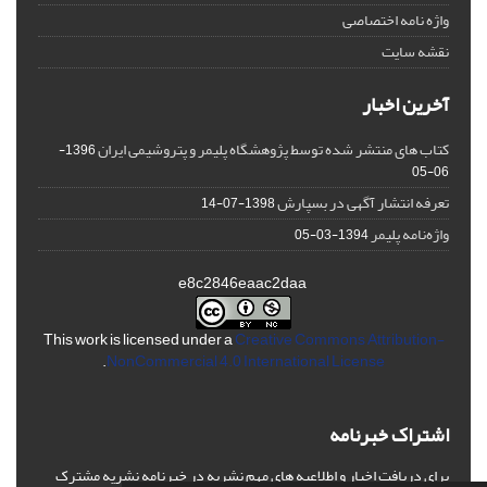
واژه نامه اختصاصی
نقشه سایت
آخرین اخبار
کتاب های منتشر شده توسط پژوهشگاه پلیمر و پتروشیمی ایران
1396-
06-05
تعرفه انتشار آگهی در بسپارش
1398-07-14
واژه‌نامه پلیمر
1394-03-05
e8c2846eaac2daa
This work is licensed under a
Creative Commons Attribution-
.
NonCommercial 4.0 International License
اشتراک خبرنامه
برای دریافت اخبار و اطلاعیه های مهم نشریه در خبرنامه نشریه مشترک