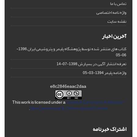
تماس با ما
واژه نامه اختصاصی
نقشه سایت
آخرین اخبار
کتاب های منتشر شده توسط پژوهشگاه پلیمر و پتروشیمی ایران
1396-
06-05
تعرفه انتشار آگهی در بسپارش
1398-07-14
واژه‌نامه پلیمر
1394-03-05
e8c2846eaac2daa
This work is licensed under a
Creative Commons Attribution-
.
NonCommercial 4.0 International License
اشتراک خبرنامه