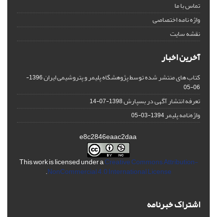
تماس با ما
واژه نامه اختصاصی
نقشه سایت
آخرین اخبار
کتاب های منتشر شده توسط پژوهشگاه پلیمر و پتروشیمی ایران
1396-
06-05
تعرفه انتشار آگهی در بسپارش
1398-07-14
واژه‌نامه پلیمر
1394-03-05
e8c2846eaac2daa
This work is licensed under a
Creative Commons Attribution-
.
NonCommercial 4.0 International License
اشتراک خبرنامه