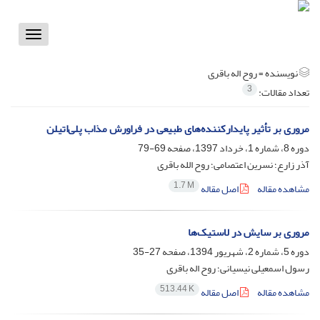
Toggle
vigation
نویسنده =
روح اله باقری
3
تعداد مقالات:
مروری بر تأثیر پایدارکننده‌های طبیعی در فراورش مذاب پلی‌اتیلن
دوره 8، شماره 1، خرداد 1397، صفحه
69-79
آذر زارع؛ نسرین اعتصامی؛ روح الله باقری
1.7 M
مشاهده مقاله
اصل مقاله
مروری بر سایش در لاستیک‌ها
دوره 5، شماره 2، شهریور 1394، صفحه
27-35
رسول اسمعیلی نیسیانی؛ روح اله باقری
513.44 K
مشاهده مقاله
اصل مقاله