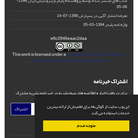
کتاب های منتشر شده توسط پژوهشگاه پلیمر و پتروشیمی ایران
1396-
06-05
تعرفه انتشار آگهی در بسپارش
1398-07-14
واژه‌نامه پلیمر
1394-03-05
e8c2846eaac2daa
This work is licensed under a
Creative Commons Attribution-
.
NonCommercial 4.0 International License
اشتراک خبرنامه
برای دریافت اخبار و اطلاعیه های مهم نشریه در خبرنامه نشریه مشترک
شوید.
این وب سایت از کوکی ها برای اطمینان از ارائه بهترین
اشتراک
خدمات استفاده می کند.
متوجه شدم