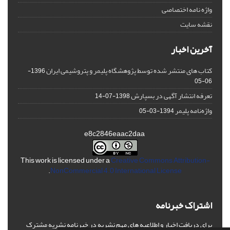
واژه نامه اختصاصی
نقشه سایت
آخرین اخبار
کتاب های منتشر شده توسط پژوهشگاه پلیمر و پتروشیمی ایران
1396-
06-05
تعرفه انتشار آگهی در بسپارش
1398-07-14
واژه‌نامه پلیمر
1394-03-05
e8c2846eaac2daa
This work is licensed under a
Creative Commons Attribution-
.
NonCommercial 4.0 International License
اشتراک خبرنامه
برای دریافت اخبار و اطلاعیه های مهم نشریه در خبرنامه نشریه مشترک