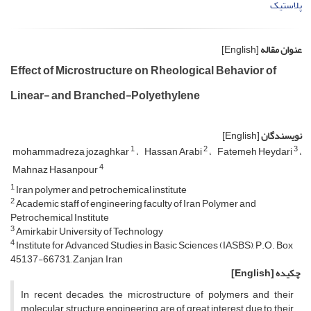
پلاستیک
عنوان مقاله
[English]
Effect of Microstructure on Rheological Behavior of
Linear- and Branched-Polyethylene
نویسندگان
[English]
1
2
3
mohammadreza jozaghkar
Hassan Arabi
Fatemeh Heydari
4
Mahnaz Hasanpour
1
Iran polymer and petrochemical institute
2
Academic staff of engineering faculty of Iran Polymer and
Petrochemical Institute
3
Amirkabir University of Technology
4
Institute for Advanced Studies in Basic Sciences (IASBS), P.O. Box
45137-66731, Zanjan, Iran
چکیده
[English]
In recent decades, the microstructure of polymers and their
molecular structure engineering are of great interest due to their