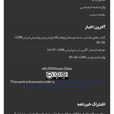
واژه نامه اختصاصی
نقشه سایت
آخرین اخبار
کتاب های منتشر شده توسط پژوهشگاه پلیمر و پتروشیمی ایران
1396-
06-05
تعرفه انتشار آگهی در بسپارش
1398-07-14
واژه‌نامه پلیمر
1394-03-05
e8c2846eaac2daa
This work is licensed under a
Creative Commons Attribution-
.
NonCommercial 4.0 International License
اشتراک خبرنامه
برای دریافت اخبار و اطلاعیه های مهم نشریه در خبرنامه نشریه مشترک