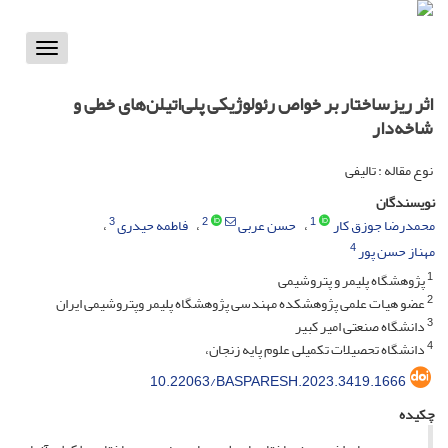
Toggle
vigation
اثر ریزساختار بر خواص رئولوژیکی پلی‌اتیلن‌های خطی و
شاخه‌دار
نوع مقاله : تالیفی
نویسندگان
3
2
1
محمدرضا جوزق کار
حسن عربی
فاطمه حیدری
4
مهناز حسن پور
1
پژوهشگاه پلیمر و پتروشیمی
2
عضو هیات علمی پژوهشکده مهندسی پژوهشگاه پلیمر وپتروشیمی ایران
3
دانشگاه صنعتی امیر کبیر
4
دانشگاه تحصیلات تکمیلی علوم پایه زنجان،
10.22063/BASPARESH.2023.3419.1666
چکیده