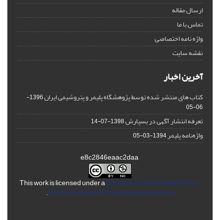
ارسال مقاله
تماس با ما
واژه نامه اختصاصی
نقشه سایت
آخرین اخبار
کتاب های منتشر شده توسط پژوهشگاه پلیمر و پتروشیمی ایران
1396-
06-05
تعرفه انتشار آگهی در بسپارش
1398-07-14
واژه‌نامه پلیمر
1394-03-05
e8c2846eaac2daa
This work is licensed under a
Creative Commons Attribution-
.
NonCommercial 4.0 International License