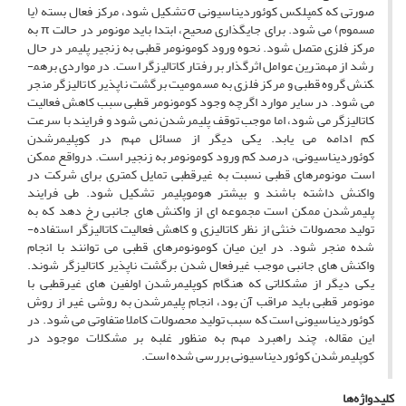
صورتی که کمپلکس کوئوردیناسیونی σ تشکیل شود، مرکز فعال بسته (یا
مسموم) می­ شود. برای جای­گذاری صحیح، ابتدا باید مونومر در حالت π به
مرکز فلزی متصل شود. نحوه ورود کومونومر قطبی به زنجیر پلیمر در حال
رشد از مهم­ترین عوامل اثرگذار بر رفتار کاتالیزگر است. در مواردی برهم­
کنش گروه قطبی و مرکز فلزی به مسمومیت برگشت ­ناپذیر کاتالیزگر منجر
می­ شود. در سایر موارد اگرچه وجود کومونومر قطبی سبب کاهش فعالیت
کاتالیزگر می­ شود، اما موجب توقف پلیمرشدن نمی ­شود و فرایند با سرعت
کم ادامه می ­یابد. یکی دیگر از مسائل مهم در کوپلیمرشدن
کوئوردیناسیونی، درصد کم ورود کومونومر به زنجیر است. درواقع ممکن
است مونومرهای قطبی نسبت به غیرقطبی تمایل کمتری برای شرکت در
واکنش داشته باشند و بیشتر هوموپلیمر تشکیل شود. طی فرایند
پلیمرشدن ممکن است مجموعه ­ای از واکنش­ های جانبی رخ دهد که به
تولید محصولات خنثی از نظر کاتالیزی و کاهش فعالیت کاتالیزگر استفاده­
شده منجر شود. در این میان کومونومرهای قطبی می ­توانند با انجام
واکنش­ های جانبی موجب غیرفعال­ شدن برگشت ­ناپذیر کاتالیزگر شوند.
یکی دیگر از مشکلاتی که هنگام کوپلیمرشدن اولفین­ های غیرقطبی با
مونومر قطبی باید مراقب آن بود، انجام پلیمرشدن به روشی غیر از روش
کوئوردیناسیونی است که سبب تولید محصولات کاملا متفاوتی می ­شود. در
این مقاله، چند راهبرد مهم به ­منظور غلبه بر مشکلات موجود در
کوپلیمرشدن کوئوردیناسیونی بررسی شده است.
کلیدواژه‌ها