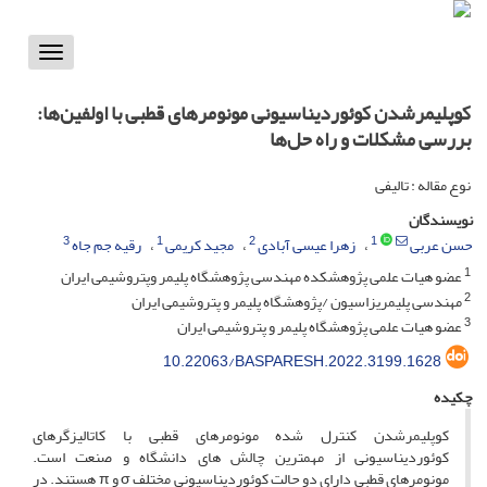
Toggle
vigation
کوپلیمرشدن کوئوردیناسیونی مونومرهای قطبی با اولفین‌ها:
بررسی مشکلات و راه حل‌ها
نوع مقاله : تالیفی
نویسندگان
3
1
2
1
حسن عربی
زهرا عیسی آبادی
مجید کریمی
رقیه جم جاه
1
عضو هیات علمی پژوهشکده مهندسی پژوهشگاه پلیمر وپتروشیمی ایران
2
مهندسی پلیمریزاسیون /پژوهشگاه پلیمر و پتروشیمی ایران
3
عضو هیات علمی پژوهشگاه پلیمر و پتروشیمی ایران
10.22063/BASPARESH.2022.3199.1628
چکیده
کوپلیمرشدن کنترل­ شده مونومرهای قطبی با کاتالیزگرهای
کوئوردیناسیونی از مهم­ترین چالش­ های دانشگاه و صنعت است.
مونومرهای قطبی دارای دو حالت‌ کوئوردیناسیونی مختلف σ و π هستند. در