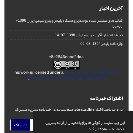
آخرین اخبار
کتاب های منتشر شده توسط پژوهشگاه پلیمر و پتروشیمی ایران
1396-
06-05
تعرفه انتشار آگهی در بسپارش
1398-07-14
واژه‌نامه پلیمر
1394-03-05
e8c2846eaac2daa
This work is licensed under a
Creative Commons Attribution-
.
NonCommercial 4.0 International License
اشتراک خبرنامه
برای دریافت اخبار و اطلاعیه های مهم نشریه در خبرنامه نشریه مشترک
شوید.
این وب سایت از کوکی ها برای اطمینان از ارائه بهترین
اشتراک
خدمات استفاده می کند.