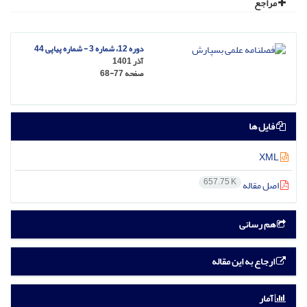
مراجع
دوره 12، شماره 3 - شماره پیاپی 44
آذر 1401
صفحه
68-77
فایل ها
XML
657.75 K
اصل مقاله
هم رسانی
ارجاع به این مقاله
آمار