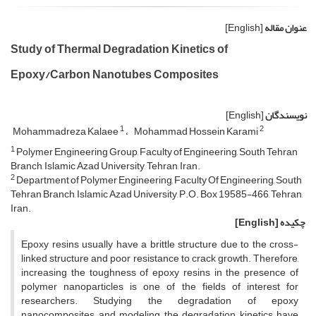
عنوان مقاله
[English]
Study of Thermal Degradation Kinetics of
Epoxy/Carbon Nanotubes Composites
نویسندگان
[English]
1
2
Mohammadreza Kalaee
Mohammad Hossein Karami
1
Polymer Engineering Group, Faculty of Engineering, South Tehran
Branch, Islamic Azad University, Tehran, Iran.
2
Department of Polymer Engineering, Faculty Of Engineering, South
Tehran Branch, Islamic Azad University, P.O. Box 19585-466, Tehran,
Iran.
چکیده
[English]
Epoxy resins usually have a brittle structure due to the cross-
linked structure and poor resistance to crack growth. Therefore,
increasing the toughness of epoxy resins in the presence of
polymer nanoparticles is one of the fields of interest for
researchers. Studying the degradation of epoxy
nanocomposites and modeling the degradation kinetics have