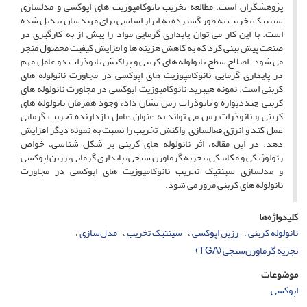
پژوهشگران است. مطالعه تخریب نانوکامپوزیت­ های اپوکسی و مدل­سازی
سینتیک تخریب به­ طور گسترده به ابزار اساسی برای مهندسان تبدیل شده
است. با این کار می ­توان پایداری گرمایی مواد را پیش از به­ کارگیری در
صنعت پیش ­بینی کرد که به کاهش هزینه­ ها و افزایش کیفیت محصول منجر
می­ شود. اصلاح سطح نانولوله­ های کربنی و پراکنش نانوذرات دو عامل مهم
در پایداری گرمایی نانوکامپوزیت­­ های اپوکسی در مجاورت نانولوله های
کربنی است. نمونه هیبرید نانوکامپوزیت اپوکسی در مجاورت نانولوله ­های
کربنی چنددیواره و نانوذرات رس نشان داد، وجود هم­زمان نانولوله ­های
کربنی و نانوذرات رس می­ تواند به ­عنوان عامل بازدارنده تخریب گرمایی
عمل کند و انرژی فعال­سازی واکنش تخریب را نسبت به نمونه دیگر افزایش
دهد. در این مقاله، اثر نانولوله ­های کربنی بر شکل­ شناسی، خواص
رئولوژیکی و مکانیکی، تجزیه گرماوزن سنجی، پایداری گرمایی، رزین اپوکسی
و مدل­سازی سینتیک تخریب نانوکامپوزیت ­های اپوکسی در مجاورت
نانولوله­ های کربنی مرور می­ شود.
کلیدواژه‌ها
نانولوله کربنی
رزین اپوکسی
سینتیک تخریب
مدل‌سازی‌
تجزیه گرماوزن‌سنجی (TGA)
موضوعات
اپوکسی