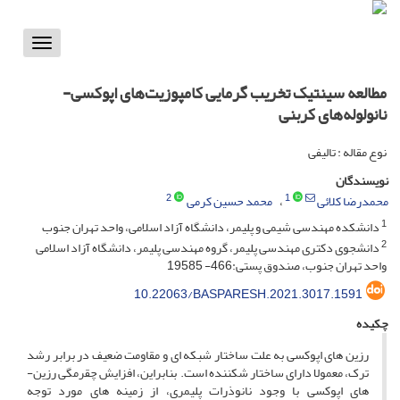
Toggle
vigation
مطالعه سینتیک تخریب گرمایی کامپوزیت‌های اپوکسی-
نانولوله‌های کربنی
نوع مقاله : تالیفی
نویسندگان
2
1
محمدرضا کلائی
محمد حسین کرمی
1
دانشکده مهندسی شیمی و پلیمر، دانشگاه آزاد اسلامی، واحد تهران جنوب
2
دانشجوی دکتری مهندسی پلیمر، گروه مهندسی پلیمر، دانشگاه آزاد اسلامی
واحد تهران جنوب، صندوق پستی:466- 19585
10.22063/BASPARESH.2021.3017.1591
چکیده
رزین­ های اپوکسی به ­علت ساختار شبکه ­ای و مقاومت ضعیف در برابر رشد
ترک، معمولا دارای ساختار شکننده است. بنابراین، افزایش چقرمگی رزین­
های اپوکسی با وجود نانوذرات پلیمری، از زمینه ­های مورد توجه