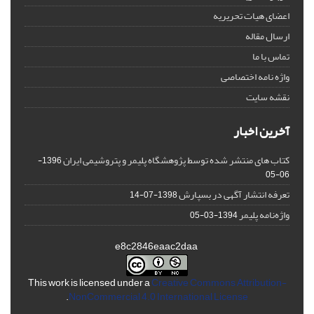
اعضای هیات تحریریه
ارسال مقاله
تماس با ما
واژه نامه اختصاصی
نقشه سایت
آخرین اخبار
کتاب های منتشر شده توسط پژوهشگاه پلیمر و پتروشیمی ایران
1396-
06-05
تعرفه انتشار آگهی در بسپارش
1398-07-14
واژه‌نامه پلیمر
1394-03-05
e8c2846eaac2daa
This work is licensed under a
Creative Commons Attribution-
.
NonCommercial 4.0 International License