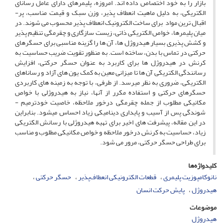
بازار را به خود اختصاص داده ­اند. امروزه، پلیمرهای دارای عامل رسانای
الکتریکی، به ­دلیل ماهیت انعطاف­ پذیر، وزن سبک و قیمت مناسب، پر­
اقبال ­ترین مواد برای ساخت الکترونیک انعطاف ­پذیر محسوب می ­شوند. در
میان پلیمرها، خواص الکتریکی ذاتی، زیست ­سازگاری و چقرمگی تنظیم ­پذیر
و کشش ­پذیری بسیار هیدروژل­ ها، آن­ ها را گزینه مناسبی برای حسگرهای
حرکتی در تماس با بدن، ساخته است. به­ منظور تقویت ضریب حساسیت به
کرنش در هیدروژل­ ها برای کاربرد به­ عنوان حسگر حرکتی، افزایش
رسانندگی الکتریکی آن ­ها تا میزانی معین به­ کمک یون­ های آزاد و رساناهای
الکتریکی، ضروری به ­نظر می­رسد. از طرفی، با توجه به زمینه­ های کاربردی
حسگرهای حرکتی و استفاده مکرر از آن­ها، نیاز به هیدروژلی با خواص
مکانیکی مطلوب از جمله چقرمگی درخور ملاحظه، خاصیت خودترمیم ­
شوندگی پس از آسیب و پایداری دینامیکی زیاد احساس می­شود. بنابراین
در این مقاله، پیشرفت ­های اخیر برای تهیه هیدروژلی با رسانش الکتریکی
زیاد، حساسیت به کرنش درخور ملاحظه و خواص مکانیکی مطلوب و مناسب
برای طراحی حسگر حرکتی، مرور می ­شود.
کلیدواژه‌ها
نانوکامپوزیت پلیمری
قطعات الکترونیکی انعطاف‌پذیر
حسگر حرکتی
هیدروژل
پایش حرکت انسان
موضوعات
هیدروژل