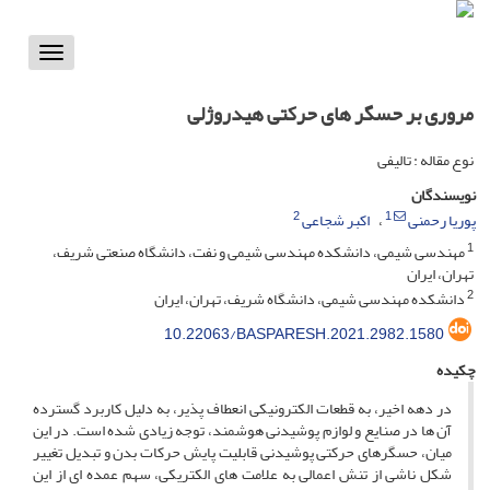
Toggle
vigation
مروری بر حسگر های حرکتی هیدروژلی
نوع مقاله : تالیفی
نویسندگان
2
1
پوریا رحمنی
اکبر شجاعی
1
مهندسی شیمی، دانشکده مهندسی شیمی و نفت، دانشگاه صنعتی شریف،
تهران، ایران
2
دانشکده مهندسی شیمی، دانشگاه شریف، تهران، ایران
10.22063/BASPARESH.2021.2982.1580
چکیده
در دهه اخیر، به قطعات الکترونیکی انعطاف­ پذیر، به ­دلیل کاربرد گسترده
آن­ ها در صنایع و لوازم پوشیدنی هوشمند، توجه زیادی شده است. در این
میان، حسگرهای حرکتی پوشیدنی قابلیت پایش حرکات بدن و تبدیل تغییر
شکل ناشی از تنش اعمالی به علامت­ های الکتریکی، سهم عمده­ ای از این