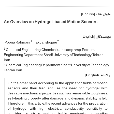
عنوان مقاله
[English]
An Overview on Hydrogel-based Motion Sensors
نویسندگان
[English]
1
2
Pooria Rahmani
akbar shojaei
1
Chemical Engineering, Chemical &amp;amp;amp; Petroleum
Engineering Department, Sharif University of Technology, Tehran,
Iran.
2
Chemical Engineering Department, Sharif University of Technology,
Tehran, Iran.
چکیده
[English]
On the other hand, according to the application fields of motion
sensors and their frequent use, the need for hydrogel with
desirable mechanical properties such as remarkable toughness,
self-healing property after damage and dynamic stability is felt.
Therefore, in this article, the recent advances for the preparation
of hydrogel with high electrical conductivity, sensitivity to
considerable strain, and desirable mechanical properties