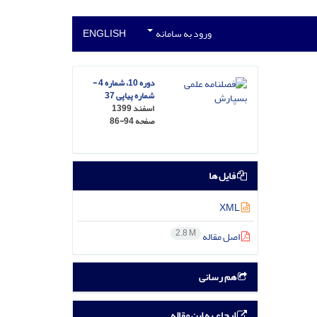
ورود به سامانه
ENGLISH
دوره 10، شماره 4 -
شماره پیاپی 37
اسفند 1399
صفحه
86-94
فایل ها
XML
2.8 M
اصل مقاله
هم رسانی
ارجاع به این مقاله