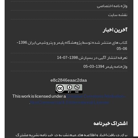
واژه نامه اختصاصی
نقشه سایت
آخرین اخبار
کتاب های منتشر شده توسط پژوهشگاه پلیمر و پتروشیمی ایران
1396-
06-05
تعرفه انتشار آگهی در بسپارش
1398-07-14
واژه‌نامه پلیمر
1394-03-05
e8c2846eaac2daa
This work is licensed under a
Creative Commons Attribution-
.
NonCommercial 4.0 International License
اشتراک خبرنامه
برای دریافت اخبار و اطلاعیه های مهم نشریه در خبرنامه نشریه مشترک