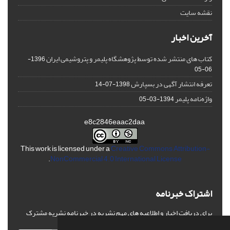
نقشه سایت
آخرین اخبار
کتاب های منتشر شده توسط پژوهشگاه پلیمر و پتروشیمی ایران
1396-
06-05
تعرفه انتشار آگهی در بسپارش
1398-07-14
واژه‌نامه پلیمر
1394-03-05
e8c2846eaac2daa
This work is licensed under a
Creative Commons Attribution-
.
NonCommercial 4.0 International License
اشتراک خبرنامه
برای دریافت اخبار و اطلاعیه های مهم نشریه در خبرنامه نشریه مشترک
شوید.