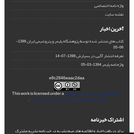
واژه نامه اختصاصی
نقشه سایت
آخرین اخبار
کتاب های منتشر شده توسط پژوهشگاه پلیمر و پتروشیمی ایران
1396-
06-05
تعرفه انتشار آگهی در بسپارش
1398-07-14
واژه‌نامه پلیمر
1394-03-05
e8c2846eaac2daa
This work is licensed under a
Creative Commons Attribution-
.
NonCommercial 4.0 International License
اشتراک خبرنامه
برای دریافت اخبار و اطلاعیه های مهم نشریه در خبرنامه نشریه مشترک