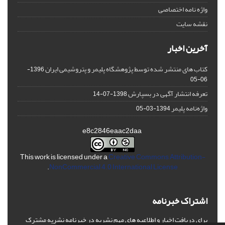
واژه نامه اختصاصی
نقشه سایت
آخرین اخبار
کتاب های منتشر شده توسط پژوهشگاه پلیمر و پتروشیمی ایران
1396-
06-05
تعرفه انتشار آگهی در بسپارش
1398-07-14
واژه‌نامه پلیمر
1394-03-05
e8c2846eaac2daa
This work is licensed under a
Creative Commons Attribution-
.
NonCommercial 4.0 International License
اشتراک خبرنامه
برای دریافت اخبار و اطلاعیه های مهم نشریه در خبرنامه نشریه مشترک