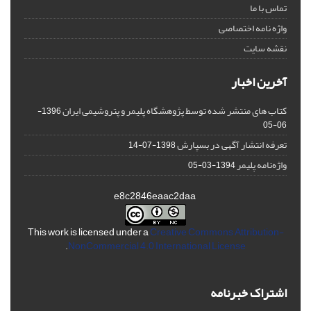
تماس با ما
واژه نامه اختصاصی
نقشه سایت
آخرین اخبار
کتاب های منتشر شده توسط پژوهشگاه پلیمر و پتروشیمی ایران
1396-
06-05
تعرفه انتشار آگهی در بسپارش
1398-07-14
واژه‌نامه پلیمر
1394-03-05
e8c2846eaac2daa
This work is licensed under a
Creative Commons Attribution-
.
NonCommercial 4.0 International License
اشتراک خبرنامه