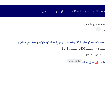
ویسندگان
ارسال مقاله
داوران
تماس با ما
ه =
عباس عابدفر
1
ات:
اهمیت حسگرهای الکتروشیمیایی برپایه کیتوسان در صنایع غذایی
3-11
ی؛ عباس عابدفر
937.39 K
اله
اصل مقاله